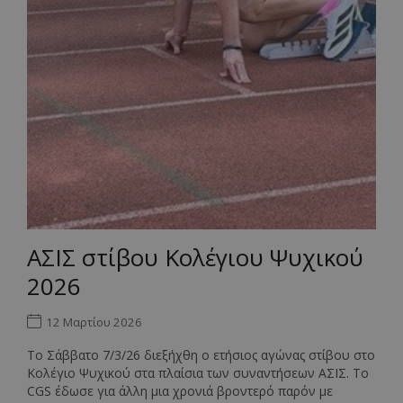
Google Privacy Policy
_openapply_session
wetherbypembridge.openappl
ΑΣΙΣ στίβου Kολέγιου Ψυχικού
2026
12 Μαρτίου 2026
Το Σάββατο 7/3/26 διεξήχθη ο ετήσιος αγώνας στίβου στο
Κολέγιο Ψυχικού στα πλαίσια των συναντήσεων ΑΣΙΣ. Το
CGS έδωσε για άλλη μια χρονιά βροντερό παρόν με