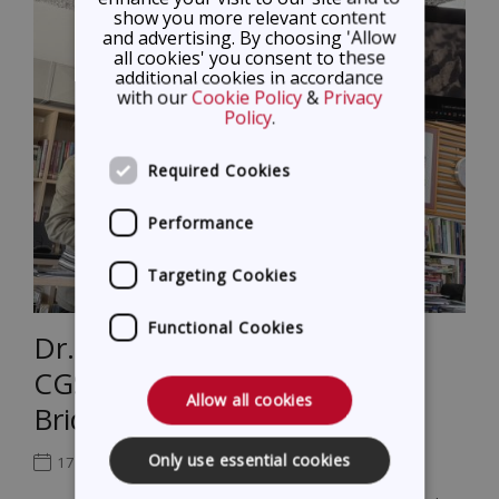
show you more relevant content
and advertising. By choosing 'Allow
all cookies' you consent to these
additional cookies in accordance
with our
Cookie Policy
&
Privacy
Policy
.
Required Cookies
Performance
Targeting Cookies
Functional Cookies
Dr. Polina Sapouna Ellis Visits
CGS as Part of the “Cultural
Allow all cookies
Bridges” CAS Project
Only use essential cookies
17 Μαρτίου 2026