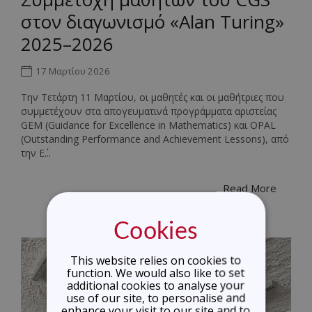
στον διαγωνισμό «Alan Turing»
2025–2026
17 Μαρτίου 2026
Την Τετάρτη 11 Μαρτίου, οι μαθητές και οι μαθήτριες που
συμμετέχουν στα απογευματινά προγράμματα αριστείας
GEM (Guidance for Excellence in Mathematics) και OPAL
(Outstanding Performance and Achievement Lessons), από
την Ε΄...
Read More
Cookies
This website relies on cookies to
function. We would also like to set
additional cookies to analyse your
use of our site, to personalise and
enhance your visit to our site and to