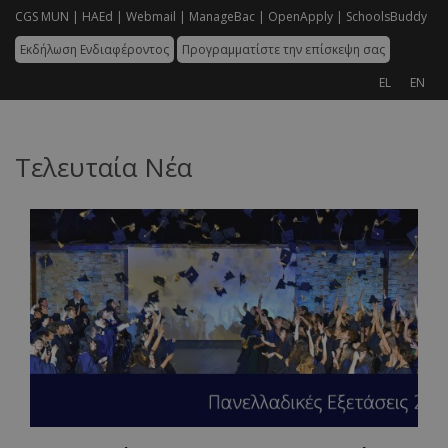
CGS MUN |
HAEd |
Webmail |
ManageBac |
OpenApply |
SchoolsBuddy
Εκδήλωση Ενδιαφέροντος
Προγραμματίστε την επίσκεψη σας
EL
EN
Τελευταία Νέα