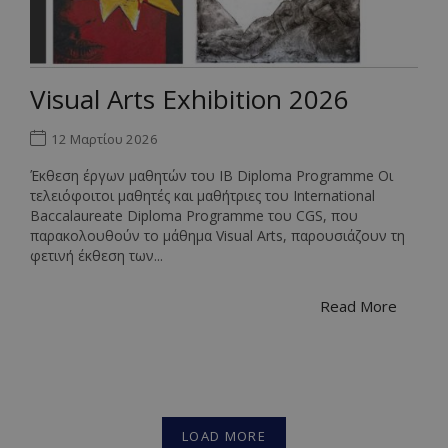
campaigns
of user
or
preferenc
referring
for Youtub
sites.
videos
embedde
in sites;it
Visual Arts Exhibition 2026
can also
determine
whether t
website
12 Μαρτίου 2026
visitor is
using the
Έκθεση έργων μαθητών του IB Diploma Programme Οι
new or old
version of
τελειόφοιτοι μαθητές και μαθήτριες του International
the Youtu
Baccalaureate Diploma Programme του CGS, που
interface.
παρακολουθούν το μάθημα Visual Arts, παρουσιάζουν τη
φετινή έκθεση των...
Read More
LOAD MORE