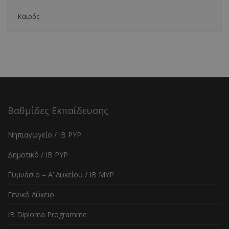
Καιρός
Βαθμίδες Εκπαίδευσης
Νηπιαγωγείο / IB PYP
Δημοτικό / IB PYP
Γυμνάσιο – Α’ Λυκείου / IB MYP
Γενικό Λύκειο
IB Diploma Programme