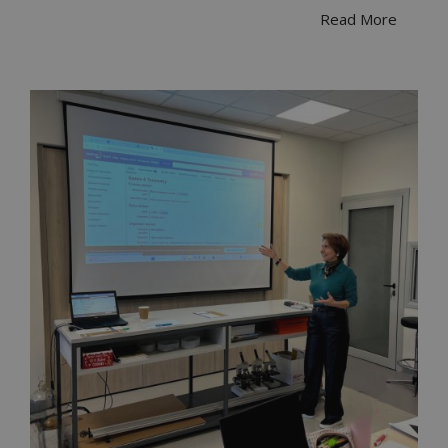
Read More
Required Cookies
Performance
Targeting Cookies
Functional Cookies
Strictly necessary cookies allow core website
functionality such as user login and account
management. The website cannot be used
properly without strictly necessary cookies.
Name
Provider
/
Domain
VISITOR_PRIVACY_METADATA
YouTube
.youtube.com