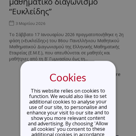
μαθηματικό διαγωνισμό
“Ευκλείδης”
3 Μαρτίου 2026
Το Σάββατο 17 Ιανουαρίου 2026 πραγματοποιήθηκε η 2η
φάση («Ευκλείδης») του 86ου Πανελλήνιου Μαθητικού
Μαθηματικού Διαγωνισμού της Ελληνικής Μαθηματικής
Εταιρείας (Ε.Μ.Ε.), που απευθύνεται σε μαθητές και
μαθήτριες από τη Β’ Γυμνασίου έως τη...
Read More
Cookies
This website relies on cookies to
function. We would also like to set
additional cookies to analyse your
use of our site, to personalise and
enhance your visit to our site and to
show you more relevant content
and advertising. By choosing 'Allow
all cookies' you consent to these
additional cookies in accordance