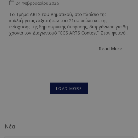
in sites;it
24 Φεβρουαρίου 2026
can also
determine
Το Τμήμα ARTS του Δημοτικού, στο πλαίσιο της
whether t
website
καλλιέργειας δεξιοτήτων του 21ου αιώνα και της
visitor is
ενίσχυσης της δημιουργικής έκφρασης, διοργάνωσε για 5η
using the
new or old
χρονιά τον Διαγωνισμό “CGS ARTS Contest”. Στον φετινό...
version of
the Youtu
interface.
Read More
LOAD MORE
Νέα