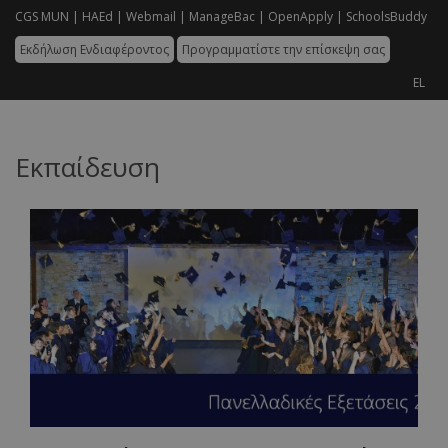
CGS MUN |
HAEd |
Webmail |
ManageBac |
OpenApply |
SchoolsBuddy
Εκδήλωση Ενδιαφέροντος
Προγραμματίστε την επίσκεψη σας
EL
Εκπαίδευση