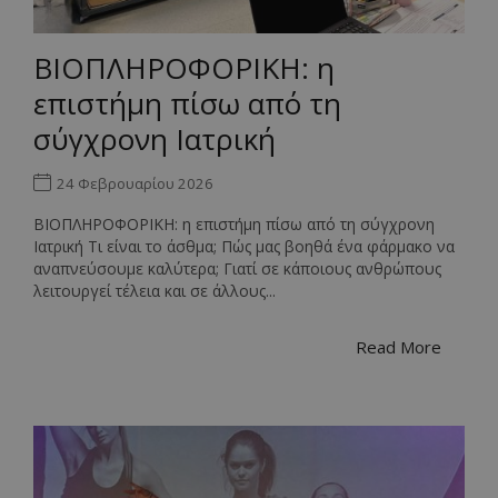
Google Privacy Policy
ΒΙΟΠΛΗΡΟΦΟΡΙΚΗ: η
επιστήμη πίσω από τη
σύγχρονη Ιατρική
_openapply_session
wetherbypembridge.openappl
24 Φεβρουαρίου 2026
ΒΙΟΠΛΗΡΟΦΟΡΙΚΗ: η επιστήμη πίσω από τη σύγχρονη
Ιατρική Τι είναι το άσθμα; Πώς μας βοηθά ένα φάρμακο να
αναπνεύσουμε καλύτερα; Γιατί σε κάποιους ανθρώπους
λειτουργεί τέλεια και σε άλλους...
Read More
inspired_session
.www2.cgs.gr