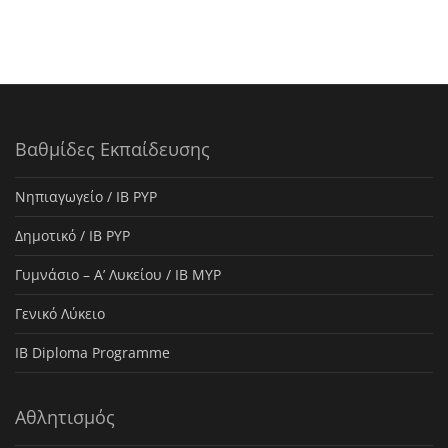
Βαθμίδες Εκπαίδευσης
Νηπιαγωγείο / IB PYP
Δημοτικό / IB PYP
Γυμνάσιο – Α’ Λυκείου / IB MYP
Γενικό Λύκειο
IB Diploma Programme
Αθλητισμός