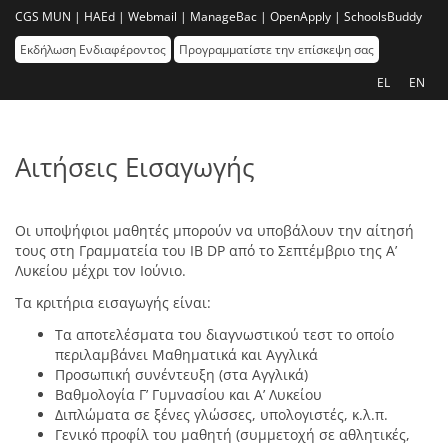
CGS MUN |
HAEd |
Webmail |
ManageBac |
OpenApply |
SchoolsBuddy
Εκδήλωση Ενδιαφέροντος
Προγραμματίστε την επίσκεψη σας
EL
EN
Αιτήσεις Εισαγωγής
Οι υποψήφιοι μαθητές μπορούν να υποβάλουν την αίτησή
τους στη Γραμματεία του ΙΒ DP από το Σεπτέμβριο της Α’
Λυκείου μέχρι τον Ιούνιο.
Τα κριτήρια εισαγωγής είναι:
Τα αποτελέσματα του διαγνωστικού τεστ το οποίο
περιλαμβάνει Μαθηματικά και Αγγλικά
Προσωπική συνέντευξη (στα Αγγλικά)
Βαθμολογία Γ’ Γυμνασίου και Α’ Λυκείου
Διπλώματα σε ξένες γλώσσες, υπολογιστές, κ.λ.π.
Γενικό προφίλ του μαθητή (συμμετοχή σε αθλητικές,