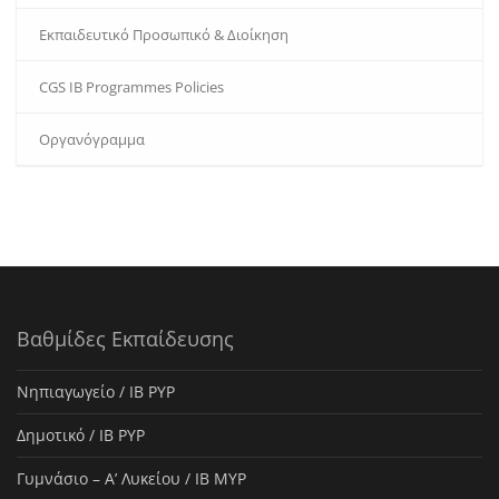
Εκπαιδευτικό Προσωπικό & Διοίκηση
CGS IB Programmes Policies
Οργανόγραμμα
Βαθμίδες Εκπαίδευσης
Νηπιαγωγείο / IB PYP
Δημοτικό / IB PYP
Γυμνάσιο – Α’ Λυκείου / IB MYP