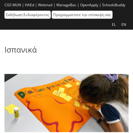
CGS MUN |
HAEd |
Webmail |
ManageBac |
OpenApply |
SchoolsBuddy
Εκδήλωση Ενδιαφέροντος
Προγραμματίστε την επίσκεψη σας
EL
EN
Ισπανικά