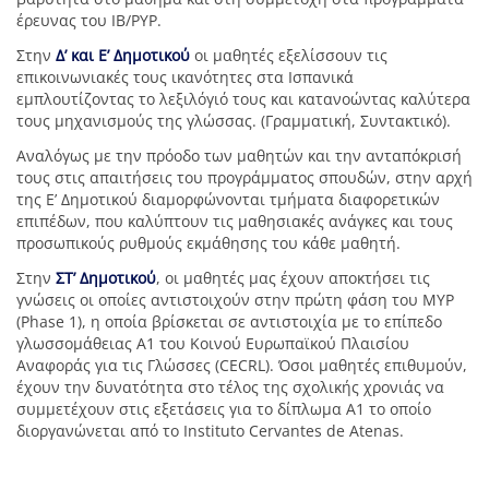
έρευνας του ΙΒ/PYP.
Στην
Δ’ και Ε’ Δημοτικού
οι μαθητές εξελίσσουν τις
επικοινωνιακές τους ικανότητες στα Ισπανικά
εμπλουτίζοντας το λεξιλόγιό τους και κατανοώντας καλύτερα
τους μηχανισμούς της γλώσσας. (Γραμματική, Συντακτικό).
Αναλόγως με την πρόοδο των μαθητών και την ανταπόκρισή
τους στις απαιτήσεις του προγράμματος σπουδών, στην αρχή
της Ε’ Δημοτικού διαμορφώνονται τμήματα διαφορετικών
επιπέδων, που καλύπτουν τις μαθησιακές ανάγκες και τους
προσωπικούς ρυθμούς εκμάθησης του κάθε μαθητή.
Στην
ΣΤ’ Δημοτικού
, οι μαθητές μας έχουν αποκτήσει τις
γνώσεις οι οποίες αντιστοιχούν στην πρώτη φάση του MYP
(Phase 1), η οποία βρίσκεται σε αντιστοιχία με το επίπεδο
γλωσσομάθειας Α1 του Κοινού Ευρωπαϊκού Πλαισίου
Αναφοράς για τις Γλώσσες (CECRL). Όσοι μαθητές επιθυμούν,
έχουν την δυνατότητα στο τέλος της σχολικής χρονιάς να
συμμετέχουν στις εξετάσεις για το δίπλωμα Α1 το οποίο
διοργανώνεται από το Instituto Cervantes de Atenas.