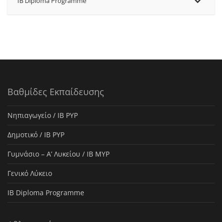
IB Diploma Programme
Βαθμίδες Εκπαίδευσης
Νηπιαγωγείο / IB PYP
Δημοτικό / IB PYP
Γυμνάσιο – Α’ Λυκείου / IB MYP
Γενικό Λύκειο
IB Diploma Programme