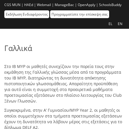
CGS MUN |
HAEd |
Webmail |
ManageBac |
OpenApply |
SchoolsBuddy
Εκδήλωση Ενδιαφέροντος
Προγραμματίστε την επίσκεψη σας
EL
EN
Γαλλικά
Στο IB MYP οι μαθητές συνεχίζουν την πορεία τους στην
εκμάθηση της Γαλλικής γλώσσας μέσα από τα προγράμματα
του ΙΒ MYP, διατηρώντας τη δυνατότητα απόκτησης
πιστοποιητικών γλωσσομάθειας. Απαραίτητη προϋπόθεση
για αυτό είναι η συμμετοχή στα προαιρετικά μαθήματα
προετοιμασίας εξετάσεων στο πλαίσιο λειτουργίας του Club
Ξένων Γλωσσών.
Συγκεκριμένα, στην Α’ Γυμνασίου/ΜΥΡ Year 2, οι μαθητές οι
οποίοι συμμετέχουν στα τμήματα προετοιμασίας εξετάσεων
έχουν τη δυνατότητα να λάβουν μέρος στις εξετάσεις για το
δίπλωμα DELF Α2.