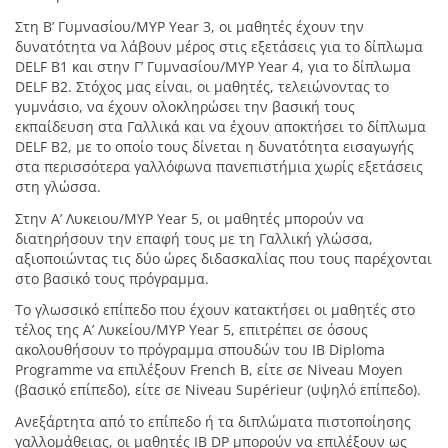
Στη Β’ Γυμνασίου/ΜΥΡ Year 3, οι μαθητές έχουν την
δυνατότητα να λάβουν μέρος στις εξετάσεις για το δίπλωμα
DELF Β1 και στην Γ’ Γυμνασίου/ΜΥΡ Year 4, για το δίπλωμα
DELF B2. Στόχος μας είναι, οι μαθητές, τελειώνοντας το
γυμνάσιο, να έχουν ολοκληρώσει την βασική τους
εκπαίδευση στα Γαλλικά και να έχουν αποκτήσει το δίπλωμα
DELF B2, με το οποίο τους δίνεται η δυνατότητα εισαγωγής
στα περισσότερα γαλλόφωνα πανεπιστήμια χωρίς εξετάσεις
στη γλώσσα.
Στην Α’ Λυκειου/MYP Year 5, οι μαθητές μπορούν να
διατηρήσουν την επαφή τους με τη Γαλλική γλώσσα,
αξιοποιώντας τις δύο ώρες διδασκαλίας που τους παρέχονται
στο βασικό τους πρόγραμμα.
Το γλωσσικό επίπεδο που έχουν κατακτήσει οι μαθητές στο
τέλος της Α’ Λυκείου/MYP Year 5, επιτρέπει σε όσους
ακολουθήσουν το πρόγραμμα σπουδών του IB Diploma
Programme να επιλέξουν French B, είτε σε Niveau Moyen
(βασικό επίπεδο), είτε σε Niveau Supérieur (υψηλό επίπεδο).
Ανεξάρτητα από το επίπεδο ή τα διπλώματα πιστοποίησης
γαλλομάθειας, οι μαθητές IB DP μπορούν να επιλέξουν ως