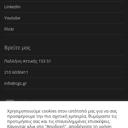
LinkedIn
Youtube
Flickr
Βρείτε μας
Παλλήνη Αττικής 153 51
210 6030411
info@cgs.gr
Χρησιμοποιούμε cookies στον ιστότοπό μας για να σας
προσφέρουμε την πιο σχετική εμπειρία, θυμόμαστε τις
προτιμήσεις σας και τις επανειλημμένες επισκέψεις.
Κάνοντας κλικ στο "Αποδοχή", αποδέχεστε τη χρήση