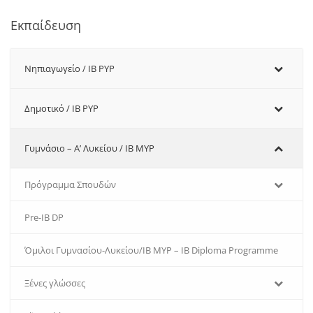
Εκπαίδευση
Νηπιαγωγείο / IB PYP
Δημοτικό / IB PYP
Γυμνάσιο – Α’ Λυκείου / IB MYP
Πρόγραμμα Σπουδών
Pre-IB DP
Όμιλοι Γυμνασίου-Λυκείου/IB MYP – IB Diploma Programme
Ξένες γλώσσες