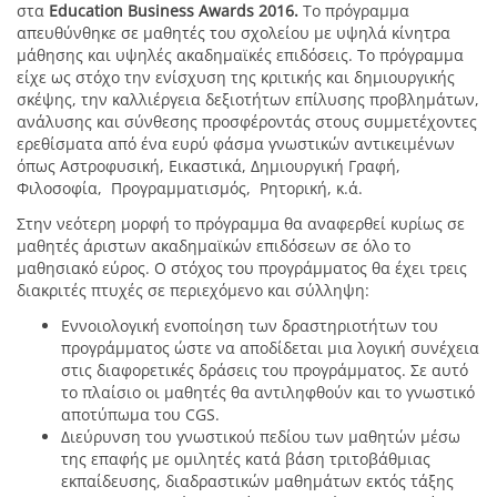
στα
Education Business Awards 2016.
Το πρόγραμμα
απευθύνθηκε σε μαθητές του σχολείου με υψηλά κίνητρα
μάθησης και υψηλές ακαδημαϊκές επιδόσεις. Το πρόγραμμα
είχε ως στόχο την ενίσχυση της κριτικής και δημιουργικής
σκέψης, την καλλιέργεια δεξιοτήτων επίλυσης προβλημάτων,
ανάλυσης και σύνθεσης προσφέροντάς στους συμμετέχοντες
ερεθίσματα από ένα ευρύ φάσμα γνωστικών αντικειμένων
όπως Αστροφυσική, Εικαστικά, Δημιουργική Γραφή,
Φιλοσοφία, Προγραμματισμός, Ρητορική, κ.ά.
Στην νεότερη μορφή το πρόγραμμα θα αναφερθεί κυρίως σε
μαθητές άριστων ακαδημαϊκών επιδόσεων σε όλο το
μαθησιακό εύρος. Ο στόχος του προγράμματος θα έχει τρεις
διακριτές πτυχές σε περιεχόμενο και σύλληψη:
Εννοιολογική ενοποίηση των δραστηριοτήτων του
προγράμματος ώστε να αποδίδεται μια λογική συνέχεια
στις διαφορετικές δράσεις του προγράμματος. Σε αυτό
το πλαίσιο οι μαθητές θα αντιληφθούν και το γνωστικό
αποτύπωμα του CGS.
Διεύρυνση του γνωστικού πεδίου των μαθητών μέσω
της επαφής με ομιλητές κατά βάση τριτοβάθμιας
εκπαίδευσης, διαδραστικών μαθημάτων εκτός τάξης