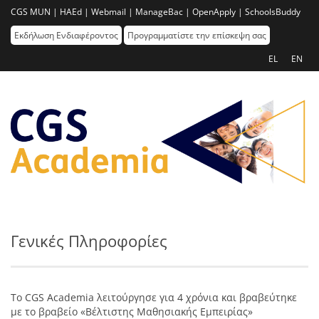
CGS MUN |
HAEd |
Webmail |
ManageBac |
OpenApply |
SchoolsBuddy
Εκδήλωση Ενδιαφέροντος
Προγραμματίστε την επίσκεψη σας
EL
EN
Γενικές Πληροφορίες
To CGS Academia λειτούργησε για 4 χρόνια και βραβεύτηκε
με το βραβείο «Βέλτιστης Μαθησιακής Εμπειρίας»