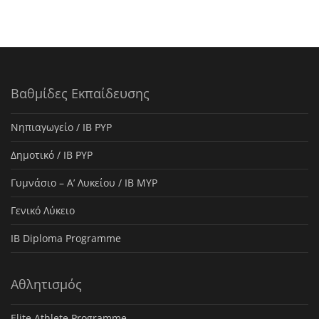
Βαθμίδες Εκπαίδευσης
Νηπιαγωγείο / IB PYP
Δημοτικό / IB PYP
Γυμνάσιο – Α’ Λυκείου / IB MYP
Γενικό Λύκειο
IB Diploma Programme
Αθλητισμός
Elite Athlete Programme