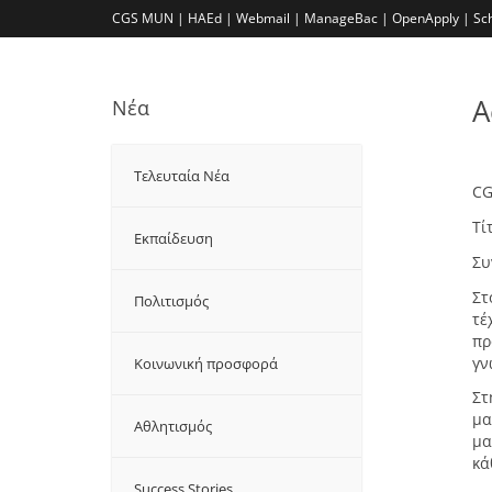
CGS MUN |
HAEd |
Webmail |
ManageBac |
OpenApply |
Sc
A
Νέα
Τελευταία Νέα
CG
Τί
Εκπαίδευση
Συ
Στ
Πολιτισμός
τέ
πρ
γν
Κοινωνική προσφορά
Στ
μα
Αθλητισμός
μα
κά
Success Stories