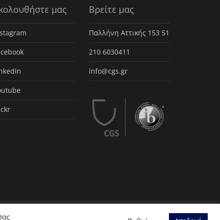
κολουθήστε μας
Βρείτε μας
nstagram
Παλλήνη Αττικής 153 51
acebook
210 6030411
inkedIn
info@cgs.gr
outube
ickr
σας