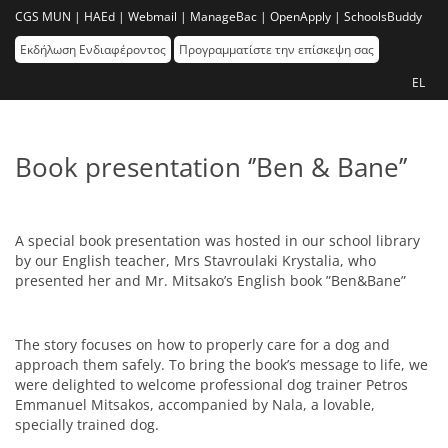
CGS MUN |
HAEd |
Webmail |
ManageBac |
OpenApply |
SchoolsBuddy
Εκδήλωση Ενδιαφέροντος
Προγραμματίστε την επίσκεψη σας
EL
Book presentation ‘’Ben & Bane’’
A special book presentation was hosted in our school library
by our English teacher, Mrs Stavroulaki Krystalia, who
presented her and Mr. Mitsako’s English book ”Ben&Bane”
The story focuses on how to properly care for a dog and
approach them safely. To bring the book’s message to life, we
were delighted to welcome professional dog trainer Petros
Emmanuel Mitsakos, accompanied by Nala, a lovable,
specially trained dog.