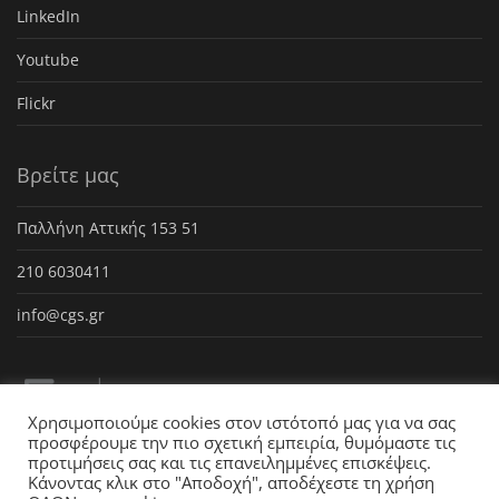
LinkedIn
Youtube
Flickr
Βρείτε μας
Παλλήνη Αττικής 153 51
210 6030411
info@cgs.gr
Χρησιμοποιούμε cookies στον ιστότοπό μας για να σας
προσφέρουμε την πιο σχετική εμπειρία, θυμόμαστε τις
προτιμήσεις σας και τις επανειλημμένες επισκέψεις.
Κάνοντας κλικ στο "Αποδοχή", αποδέχεστε τη χρήση