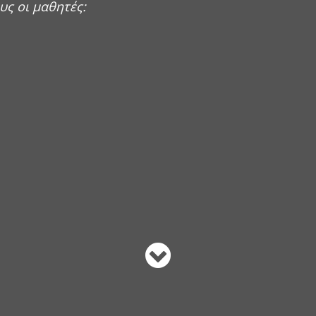
υς oι μαθητές: