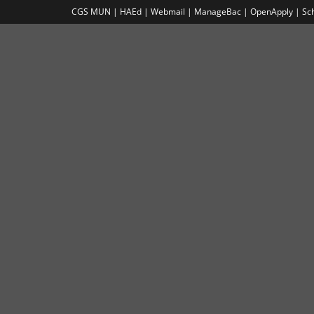
CGS MUN |
HAEd |
Webmail |
ManageBac |
OpenApply |
Sc