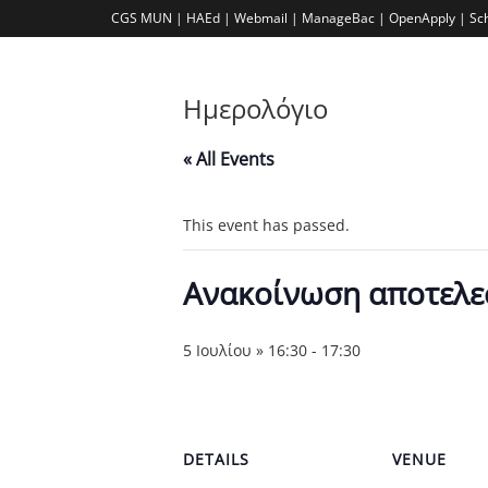
CGS MUN |
HAEd |
Webmail |
ManageBac |
OpenApply |
Sc
Ημερολόγιο
« All Events
This event has passed.
Ανακοίνωση αποτελε
5 Ιουλίου » 16:30
-
17:30
DETAILS
VENUE