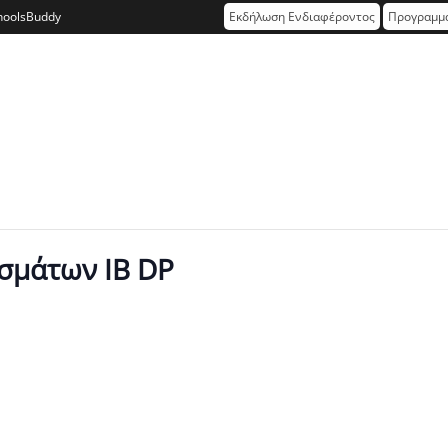
hoolsBuddy
Εκδήλωση Ενδιαφέροντος
Προγραμμα
σμάτων IB DP