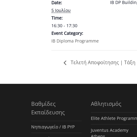
IB DP Buildi
Date:
5 Ιουλίου
Time:
16:30 - 17:30
Event Category:
IB Diploma Programme
Τελετή Αποφοίτησης | Τάξη
Βαθμίδες
Αθλητισμός
Εκπαίδευσης
Elite Athlete Program
Νηπιαγωγείο / IB PYP
Juventus Academy
Athens