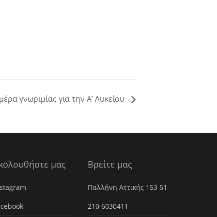
μέρα γνωριμίας για την Α’ Λυκείου
κολουθήστε μας
Βρείτε μας
nstagram
Παλλήνη Αττικής 153 51
acebook
210 6030411