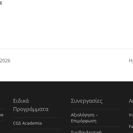
ng
 2026
Η
Ειδικά
Συνεργασίες
Α
Προγράμματα
me
Αξιολόγηση –
I
Επιμόρφωση
CGS Academia
F
Συμβουλευτική