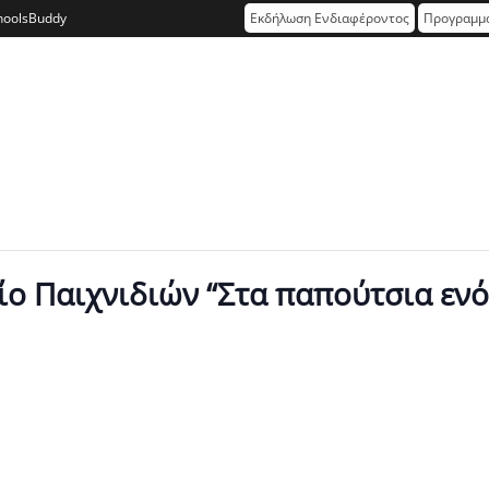
hoolsBuddy
Εκδήλωση Ενδιαφέροντος
Προγραμμα
ο Παιχνιδιών “Στα παπούτσια ενό