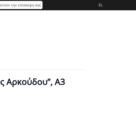
τίστε την επίσκεψη σας
EL
ς Αρκούδου”, Α3