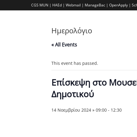
CGS MUN |
HAEd |
Webmail |
ManageBac |
OpenApply |
Sc
Ημερολόγιο
« All Events
This event has passed.
Επίσκεψη στο Μουσεί
Δημοτικού
14 Νοεμβρίου 2024 » 09:00
-
12:30