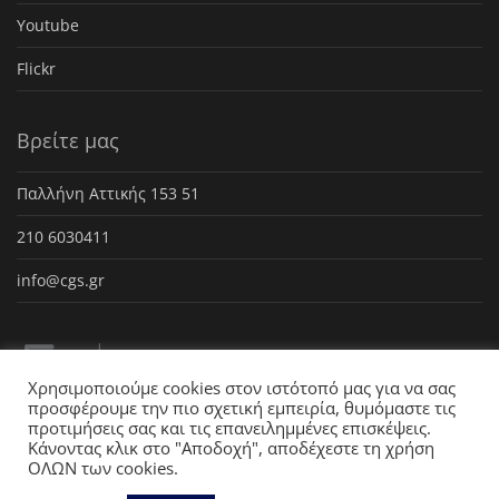
Youtube
Flickr
Βρείτε μας
Παλλήνη Αττικής 153 51
210 6030411
info@cgs.gr
Χρησιμοποιούμε cookies στον ιστότοπό μας για να σας
προσφέρουμε την πιο σχετική εμπειρία, θυμόμαστε τις
προτιμήσεις σας και τις επανειλημμένες επισκέψεις.
Κάνοντας κλικ στο "Αποδοχή", αποδέχεστε τη χρήση
ΟΛΩΝ των cookies.