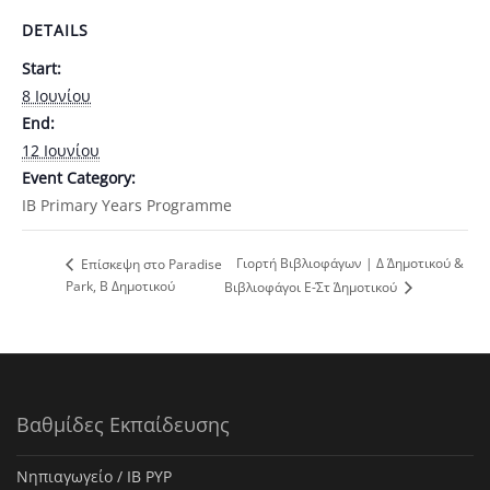
DETAILS
Start:
8 Ιουνίου
End:
12 Ιουνίου
Event Category:
ΙΒ Primary Years Programme
Γιορτή Βιβλιοφάγων | Δ΄ Δημοτικού &
Eπίσκεψη στο Paradise
Park, Β Δημοτικού
Βιβλιοφάγοι Ε΄-Στ΄ Δημοτικού
Βαθμίδες Εκπαίδευσης
Νηπιαγωγείο / IB PYP