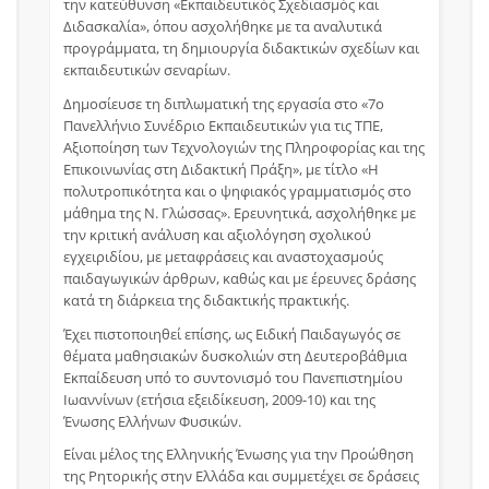
την κατεύθυνση «Εκπαιδευτικός Σχεδιασμός και
Διδασκαλία», όπου ασχολήθηκε με τα αναλυτικά
προγράμματα, τη δημιουργία διδακτικών σχεδίων και
εκπαιδευτικών σεναρίων.
Δημοσίευσε τη διπλωματική της εργασία στο «7ο
Πανελλήνιο Συνέδριο Εκπαιδευτικών για τις ΤΠΕ,
Αξιοποίηση των Τεχνολογιών της Πληροφορίας και της
Επικοινωνίας στη Διδακτική Πράξη», με τίτλο «Η
πολυτροπικότητα και ο ψηφιακός γραμματισμός στο
μάθημα της Ν. Γλώσσας». Ερευνητικά, ασχολήθηκε με
την κριτική ανάλυση και αξιολόγηση σχολικού
εγχειριδίου, με μεταφράσεις και αναστοχασμούς
παιδαγωγικών άρθρων, καθώς και με έρευνες δράσης
κατά τη διάρκεια της διδακτικής πρακτικής.
Έχει πιστοποιηθεί επίσης, ως Ειδική Παιδαγωγός σε
θέματα μαθησιακών δυσκολιών στη Δευτεροβάθμια
Εκπαίδευση υπό το συντονισμό του Πανεπιστημίου
Ιωαννίνων (ετήσια εξειδίκευση, 2009-10) και της
Ένωσης Ελλήνων Φυσικών.
Είναι μέλος της Ελληνικής Ένωσης για την Προώθηση
της Ρητορικής στην Ελλάδα και συμμετέχει σε δράσεις