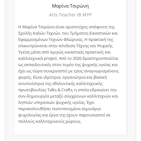
Μαρίνα
Τσιρώνη
Arts Teacher IB MYP
Η Μαρίνα Τσιρώνη είναι αριστούχος απόφοιτη της
Σχολής Καλών Τεχνών, του Τμήματος Εικαστικών και
Εφαρμοσμένων Τεχνών Φλώρινας. Η πρακτική της
επικεντρώνεται στην σύνδεση Τέχνης και Ψυχικής
Υγείας μέσα από αμιγώς εικαστικές πρακτικές και
καλλιτεχνικά project. Από το 2020 δραστηριοποιείται
ως εκπαιδευτικός στον τομέα της ψυχικής υγείας και
έχει ως τώρα συνεργαστεί με τρεις αναγνωρισμένους
φορείς. Είναι ιδρύτρια, οργανώτρια και βασική
συντονίστρια της εθελοντικής καλλιτεχνικής
πρωτοβουλίας Talks & Crafts, η οποία εδραιώνει την
συν-δημιουργία μεταξύ σύγχρονων καλλιτεχνών και
ληπτών υπηρεσιών ψυχικής υγείας. Έχει
παρακολουθήσει πιστοποιημένα σεμινάρια
ψυχολογίας και έργα της έχουν παρουσιαστεί σε
πολλούς καλλιτεχνικούς χώρους.