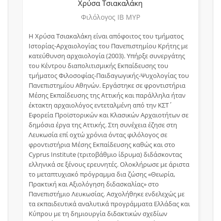
Χρύσα
Τσιακαλάκη
Φιλόλογος IB MYP
Η Χρύσα Τσιακαλάκη είναι απόφοιτος του τμήματος
Ιστορίας-Αρχαιολογίας του Πανεπιστημίου Κρήτης με
κατεύθυνση αρχαιολογία (2003). Υπήρξε συνεργάτης
του Κέντρου διαπολιτισμικής Εκπαίδευσης του
τμήματος Φιλοσοφίας-Παιδαγωγικής-Ψυχολογίας του
Πανεπιστημίου Αθηνών. Εργάστηκε σε φροντιστήρια
Μέσης Εκπαίδευσης της Αττικής και παράλληλα ήταν
έκτακτη αρχαιολόγος εντεταλμένη από την ΚΣΤ΄
Εφορεία Προϊστορικών και Κλασικών Αρχαιοτήτων σε
δημόσια έργα της Αττικής. Στη συνέχεια έζησε στη
Λευκωσία επί οχτώ χρόνια όντας φιλόλογος σε
φροντιστήρια Μέσης Εκπαίδευσης καθώς και στο
Cyprus Institute (τριτοβάθμιο ίδρυμα) διδάσκοντας
ελληνικά σε ξένους ερευνητές. Ολοκλήρωσε με άριστα
το μεταπτυχιακό πρόγραμμα δια ζώσης «Θεωρία,
Πρακτική και Αξιολόγηση διδασκαλίας» στο
Πανεπιστήμιο Λευκωσίας. Ασχολήθηκε ενδελεχώς με
τα εκπαιδευτικά αναλυτικά προγράμματα Ελλάδας και
Κύπρου με τη δημιουργία διδακτικών σχεδίων