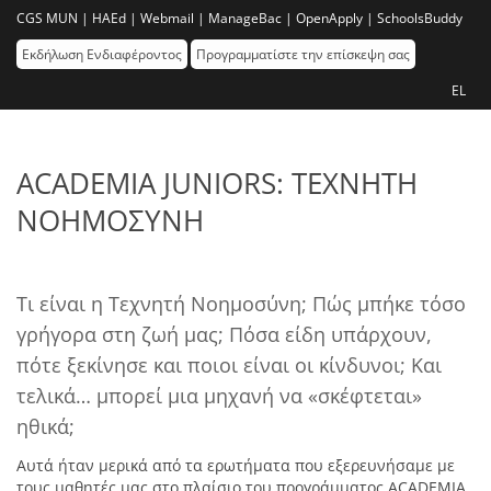
CGS MUN |
HAEd |
Webmail |
ManageBac |
OpenApply |
SchoolsBuddy
Εκδήλωση Ενδιαφέροντος
Προγραμματίστε την επίσκεψη σας
EL
ACADEMIA JUNIORS: ΤΕΧΝΗΤΗ
ΝΟΗΜΟΣΥΝΗ
Τι είναι η Τεχνητή Νοημοσύνη; Πώς μπήκε τόσο
γρήγορα στη ζωή μας; Πόσα είδη υπάρχουν,
πότε ξεκίνησε και ποιοι είναι οι κίνδυνοι; Και
τελικά… μπορεί μια μηχανή να «σκέφτεται»
ηθικά;
Αυτά ήταν μερικά από τα ερωτήματα που εξερευνήσαμε με
τους μαθητές μας στο πλαίσιο του προγράμματος ACADEMIA.