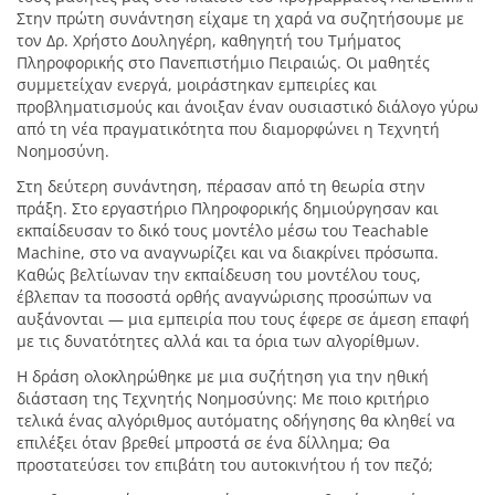
Στην πρώτη συνάντηση είχαμε τη χαρά να συζητήσουμε με
τον Δρ. Χρήστο Δουληγέρη, καθηγητή του Τμήματος
Πληροφορικής στο Πανεπιστήμιο Πειραιώς. Οι μαθητές
συμμετείχαν ενεργά, μοιράστηκαν εμπειρίες και
προβληματισμούς και άνοιξαν έναν ουσιαστικό διάλογο γύρω
από τη νέα πραγματικότητα που διαμορφώνει η Τεχνητή
Νοημοσύνη.
Στη δεύτερη συνάντηση, πέρασαν από τη θεωρία στην
πράξη. Στο εργαστήριο Πληροφορικής δημιούργησαν και
εκπαίδευσαν το δικό τους μοντέλο μέσω του Teachable
Machine, στο να αναγνωρίζει και να διακρίνει πρόσωπα.
Καθώς βελτίωναν την εκπαίδευση του μοντέλου τους,
έβλεπαν τα ποσοστά ορθής αναγνώρισης προσώπων να
αυξάνονται — μια εμπειρία που τους έφερε σε άμεση επαφή
με τις δυνατότητες αλλά και τα όρια των αλγορίθμων.
Η δράση ολοκληρώθηκε με μια συζήτηση για την ηθική
διάσταση της Τεχνητής Νοημοσύνης: Με ποιο κριτήριο
τελικά ένας αλγόριθμος αυτόματης οδήγησης θα κληθεί να
επιλέξει όταν βρεθεί μπροστά σε ένα δίλλημα; Θα
προστατεύσει τον επιβάτη του αυτοκινήτου ή τον πεζό;