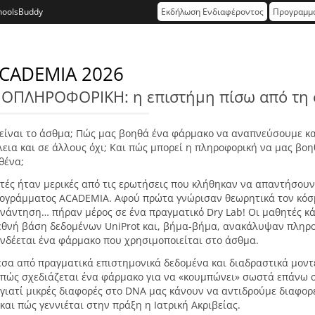
hoolsBuddy
Εκδήλωση Ενδιαφέροντος
Προγραμμα
CADEMIA 2026
ΙΟΠΛΗΡΟΦΟΡΙΚΗ: η επιστήμη πίσω από τη 
 είναι το άσθμα; Πώς μας βοηθά ένα φάρμακο να αναπνεύσουμε κα
λεια και σε άλλους όχι; Και πώς μπορεί η πληροφορική να μας βο
θένα;
τές ήταν μερικές από τις ερωτήσεις που κλήθηκαν να απαντήσουν ο
ογράμματος ACADEMIA. Αφού πρώτα γνώρισαν θεωρητικά τον κόσμ
νάντηση… πήραν μέρος σε ένα πραγματικό Dry Lab! Οι μαθητές κ
εθνή βάση δεδομένων UniProt και, βήμα-βήμα, ανακάλυψαν πληρο
νδέεται ένα φάρμακο που χρησιμοποιείται στο άσθμα.
σα από πραγματικά επιστημονικά δεδομένα και διαδραστικά μοντ
 πώς σχεδιάζεται ένα φάρμακο για να «κουμπώνει» σωστά επάνω 
 γιατί μικρές διαφορές στο DNA μας κάνουν να αντιδρούμε διαφορε
 και πώς γεννιέται στην πράξη η Ιατρική Ακριβείας.