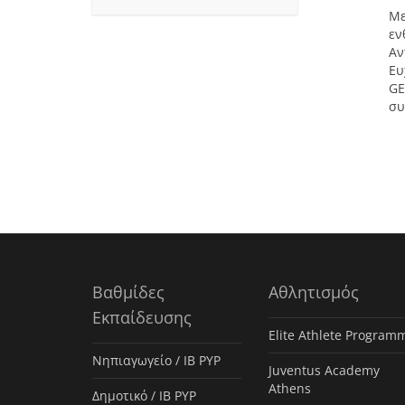
Με
εν
Αν
Ευ
GE
συ
Βαθμίδες
Αθλητισμός
Εκπαίδευσης
Elite Athlete Program
Νηπιαγωγείο / IB PYP
Juventus Academy
Athens
Δημοτικό / IB PYP