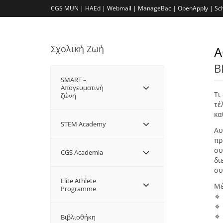
CGS MUN |
HAEd |
Webmail |
ManageBac |
OpenApply |
Sc
Σχολική Ζωή
A
Β
SMART –
Aπογευματινή
Τι
ζώνη
τέ
κα
STEM Academy
Αυ
πρ
συ
CGS Academia
δι
συ
Elite Athlete
Μέ
Programme
🔹
🔹
🔹
Βιβλιοθήκη