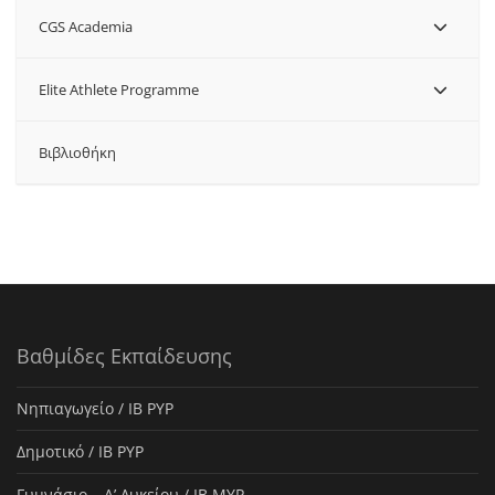
CGS Academia
Elite Athlete Programme
Βιβλιοθήκη
Βαθμίδες Εκπαίδευσης
Νηπιαγωγείο / IB PYP
Δημοτικό / IB PYP
Γυμνάσιο – Α’ Λυκείου / IB MYP