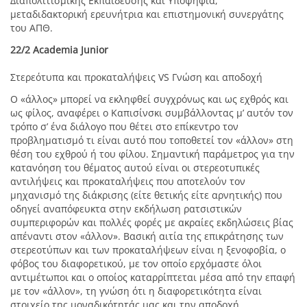
Διαπολιτισμικής Εκπαίδευσης και Υποψήφια,
μεταδιδακτορική ερευνήτρια και επιστημονική συνεργάτης
του ΑΠΘ.
22/2 Academia Junior
Στερεότυπα και προκαταλήψεις VS Γνώση και αποδοχή
Ο «άλλος» μπορεί να εκληφθεί συγχρόνως και ως εχθρός και
ως φίλος, αναφέρει ο Καπισίνσκι συμβάλλοντας μ’ αυτόν τον
τρόπο σ’ ένα διάλογο που θέτει στο επίκεντρο τον
προβληματισμό τι είναι αυτό που τοποθετεί τον «άλλον» στη
θέση του εχθρού ή του φίλου. Σημαντική παράμετρος για την
κατανόηση του θέματος αυτού είναι οι στερεοτυπικές
αντιλήψεις και προκαταλήψεις που αποτελούν τον
μηχανισμό της διάκρισης (είτε θετικής είτε αρνητικής) που
οδηγεί αναπόφευκτα στην εκδήλωση ρατσιστικών
συμπεριφορών και πολλές φορές με ακραίες εκδηλώσεις βίας
απέναντι στον «άλλον». Βασική αιτία της επικράτησης των
στερεοτύπων και των προκαταλήψεων είναι η ξενοφοβία, ο
φόβος του διαφορετικού, με τον οποίο ερχόμαστε όλοι
αντιμέτωποι και ο οποίος καταρρίπτεται μέσα από την επαφή
με τον «άλλον», τη γνώση ότι η διαφορετικότητα είναι
στοιχείο της μοναδικότητάς μας και την αποδοχή.