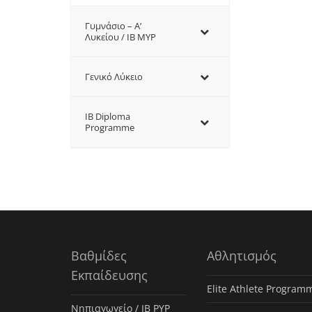
Γυμνάσιο – Α’
Λυκείου / IB MYP
Γενικό Λύκειο
IB Diploma
Programme
Βαθμίδες
Αθλητισμός
Εκπαίδευσης
Elite Athlete Program
Νηπιαγωγείο / IB PYP