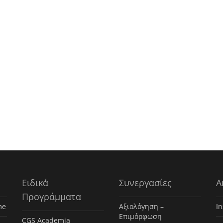
Ειδικά
Συνεργασίες
Α
Προγράμματα
me
Αξιολόγηση –
I
Επιμόρφωση
CGS Academia