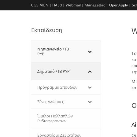
CGS MUN |
HAEd |
Webmail |
ManageBac |
OpenApply |
Sc
W
Εκπαίδευση
Νηπιαγωγείο / IB
Το
PYP
κα
co
Δημοτικό / IB PYP
τη
Μά
Πρόγραμμα Σπουδών
κα
Ξένες γλώσσες
Ο
Όμιλοι Πολλαπλών
Ενδιαφερόντων
A
Οι
Εργαστήρια Δεξιοτήτων