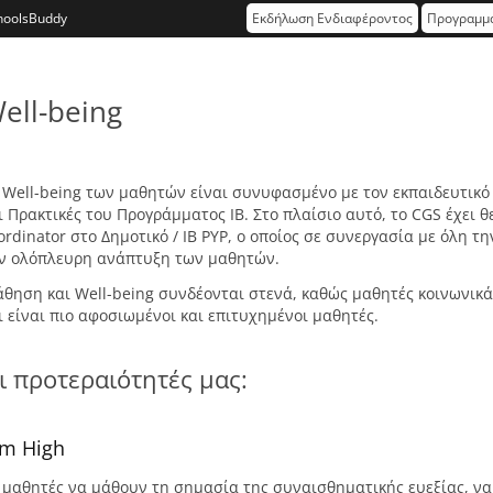
hoolsBuddy
Εκδήλωση Ενδιαφέροντος
Προγραμμα
ell-being
 Well-being των μαθητών είναι συνυφασμένo με τον εκπαιδευτικό
ι Πρακτικές του Προγράμματος ΙΒ. Στο πλαίσιο αυτό, το CGS έχει 
ordinator στο Δημοτικό / ΙΒ PYP, ο οποίος σε συνεργασία με όλη τ
ν ολόπλευρη ανάπτυξη των μαθητών.
θηση και Well-being συνδέονται στενά, καθώς μαθητές κοινωνικά
ι είναι πιο αφοσιωμένοι και επιτυχημένοι μαθητές.
ι προτεραιότητές μας:
im High
 μαθητές να μάθουν τη σημασία της συναισθηματικής ευεξίας, να 