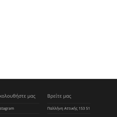
κολουθήστε μας
Βρείτε μας
nstagram
Παλλήνη Αττικής 153 51