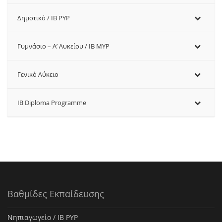
Δημοτικό / IB PYP
Γυμνάσιο – Α’ Λυκείου / IB MYP
Γενικό Λύκειο
IB Diploma Programme
Βαθμίδες Εκπαίδευσης
Νηπιαγωγείο / IB PYP