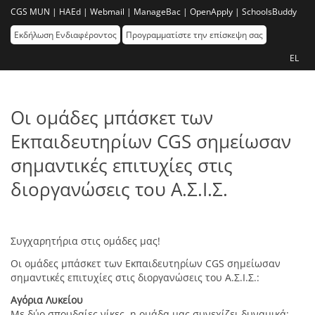
CGS MUN |
HAEd |
Webmail |
ManageBac |
OpenApply |
SchoolsBuddy
Εκδήλωση Ενδιαφέροντος
Προγραμματίστε την επίσκεψη σας
EL
Οι ομάδες μπάσκετ των
Εκπαιδευτηρίων CGS σημείωσαν
σημαντικές επιτυχίες στις
διοργανώσεις του Α.Σ.Ι.Σ.
Συγχαρητήρια στις ομάδες μας!
Οι ομάδες μπάσκετ των Εκπαιδευτηρίων CGS σημείωσαν
σημαντικές επιτυχίες στις διοργανώσεις του Α.Σ.Ι.Σ.:
Αγόρια Λυκείου
Με δύο σπουδαίες νίκες, η ομάδα μας συνεχίζει δυναμικά: